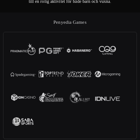
till en rolig aktivitet för både barn och vuxna.
Penyedia Games