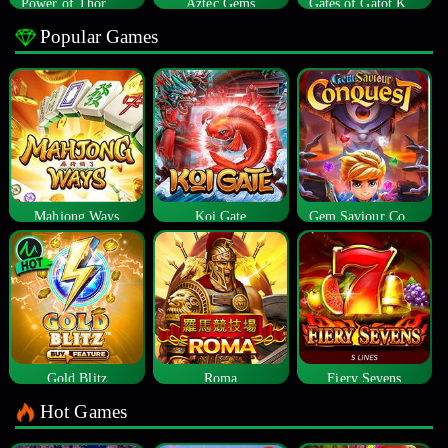
Power of Thor Megaways
Aztec Gems
Gates of Gatot Kaca
Popular Games
Mahjong Ways
Koi Gate
Gem Saviour Conquest
Gold Blitz
Roma
Fiery Sevens
Hot Games