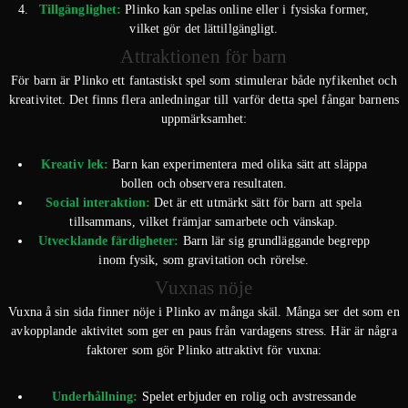
Tillgänglighet:
Plinko kan spelas online eller i fysiska former,
vilket gör det lättillgängligt.
Attraktionen för barn
För barn är Plinko ett fantastiskt spel som stimulerar både nyfikenhet och
kreativitet. Det finns flera anledningar till varför detta spel fångar barnens
uppmärksamhet:
Kreativ lek:
Barn kan experimentera med olika sätt att släppa
bollen och observera resultaten.
Social interaktion:
Det är ett utmärkt sätt för barn att spela
tillsammans, vilket främjar samarbete och vänskap.
Utvecklande färdigheter:
Barn lär sig grundläggande begrepp
inom fysik, som gravitation och rörelse.
Vuxnas nöje
Vuxna å sin sida finner nöje i Plinko av många skäl. Många ser det som en
avkopplande aktivitet som ger en paus från vardagens stress. Här är några
faktorer som gör Plinko attraktivt för vuxna:
Underhållning:
Spelet erbjuder en rolig och avstressande