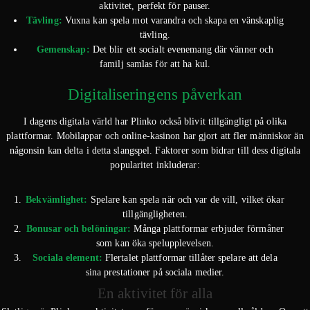
aktivitet, perfekt för pauser.
Tävling:
Vuxna kan spela mot varandra och skapa en vänskaplig
tävling.
Gemenskap:
Det blir ett socialt evenemang där vänner och
familj samlas för att ha kul.
Digitaliseringens påverkan
I dagens digitala värld har Plinko också blivit tillgängligt på olika
plattformar. Mobilappar och online-kasinon har gjort att fler människor än
någonsin kan delta i detta slangspel. Faktorer som bidrar till dess digitala
popularitet inkluderar:
Bekvämlighet:
Spelare kan spela när och var de vill, vilket ökar
tillgängligheten.
Bonusar och belöningar:
Många plattformar erbjuder förmåner
som kan öka spelupplevelsen.
Sociala element:
Flertalet plattformar tillåter spelare att dela
sina prestationer på sociala medier.
En aktivitet för alla