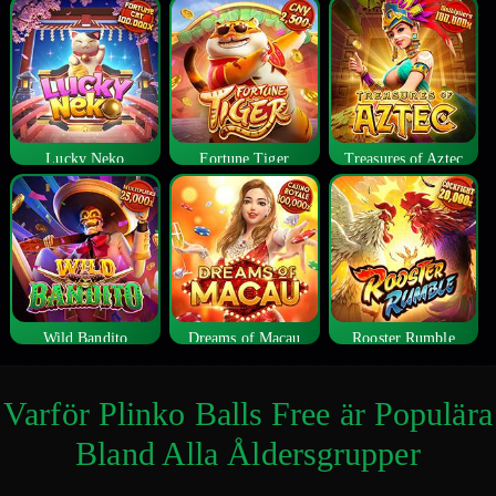
Lucky Neko
Fortune Tiger
Treasures of Aztec
Wild Bandito
Dreams of Macau
Rooster Rumble
Varför Plinko Balls Free är Populära
Bland Alla Åldersgrupper