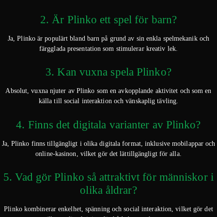
2. Är Plinko ett spel för barn?
Ja, Plinko är populärt bland barn på grund av sin enkla spelmekanik och
färgglada presentation som stimulerar kreativ lek.
3. Kan vuxna spela Plinko?
Absolut, vuxna njuter av Plinko som en avkopplande aktivitet och som en
källa till social interaktion och vänskaplig tävling.
4. Finns det digitala varianter av Plinko?
Ja, Plinko finns tillgängligt i olika digitala format, inklusive mobilappar och
online-kasinon, vilket gör det lättillgängligt för alla.
5. Vad gör Plinko så attraktivt för människor i
olika åldrar?
Plinko kombinerar enkelhet, spänning och social interaktion, vilket gör det