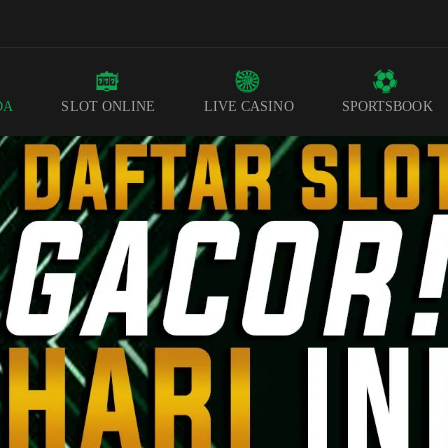
DA
SLOT ONLINE
LIVE CASINO
SPORTSBOOK