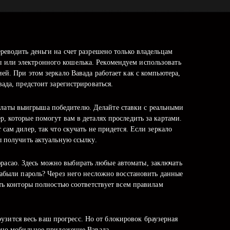
реводить деньги на счет разрешено только владельцам
ты или электронного кошелька. Рекомендуем использовать
й. При этом зеркало Вавада работает как с компьютера,
ада, предстоит зарегистрироваться.
платы выигрыша победителю. Делайте ставки с реальными
, которые помогут вам в деталях проследить за картами.
сам дилер, так что скучать не придется. Если зеркало
ы получить актуальную ссылку.
юрасао. Здесь можно выбирать любые автоматы, заключать
Забыли пароль? Через него несложно восстановить данные
сть конторы полностью соответствует всем правилам
зится весь ваш прогресс. Но от блокировок браузерная
ено мобильное приложение Вавада.