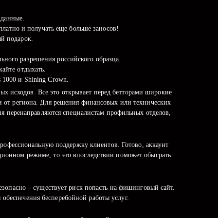
 данные.
платно и получать еще больше заносов!
ый подарок.
ьного разрешения российского образца.
жайте отдыхать.
 1000 и Shining Crown.
нных исходов. Все это открывает перед бетторами широкие
ти от региона. Для решения финансовых или технических
ия перенаправляются специалистам профильных отделов,
профессиональную поддержку клиентов. Готово, аккаунт
ационном режиме, то это впоследствии поможет обыграть
зопасно – существует риск попасть на фишинговый сайт.
 обеспечения бесперебойной работы услуг.