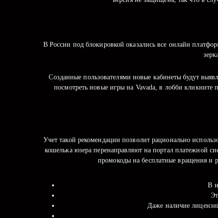
В России под блокировкой оказались все онлайн платфор
зерк
Созданные пользователями новые кабинеты будут выявл
посмотреть новые игры на Vavada, в лобби кликните 
Учет такой рекомендации позволит рационально использо
кошелька юзера перенаправляют на портал платежной си
промокоды на бесплатные вращения и р
В 
Эт
Даже наличие лицензий