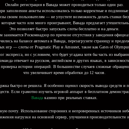
Онлайн регистрация в Вавада может проводиться только один раз.
ри заполнении анкеты использовались только корректные и подлинные
зы своим пользователям — не упустите возможность делать ставки бес
 которые часто или много проигрывают, Вавада предлагает утешительн
Это позволяет быстро запускать слоты бесплатно и на деньги.
м занимается Роскомнадзор по причине отсутствия у заведения официал
чились на балансе автомата в Вавада, перезагрузите страницу и продол
х игр — слоты от Pragmatic Play и Amusnet, такие как Gates of Olympus
г экспресса, но с условием, что будет угадана хотя бы часть из выбра
Команда отвечает на русском, английском и других языках, в зависимос
 и проверка истории операций. В большинстве случаев сложные обращен
что увеличивает время обработки до 12 часов.
жка быстро ее решила. Я особенно оценил скорость вывода средств и 
ществ. Если грамотно изучить игровой аппарат в бесплатном демонстр
Вавада
казино при реальных ставках.
нную почту. Использование сторонних и непроверенных источников небе
ижения нагрузки на основной сервер, улучшения производительности и