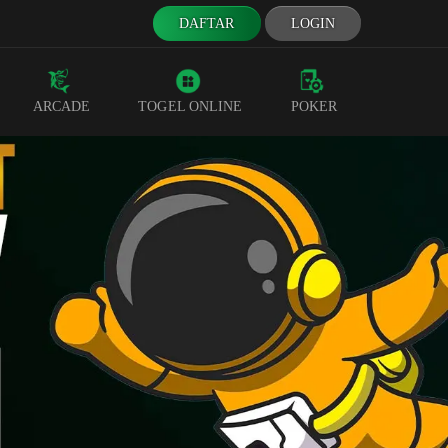
DAFTAR
LOGIN
ARCADE
TOGEL ONLINE
POKER