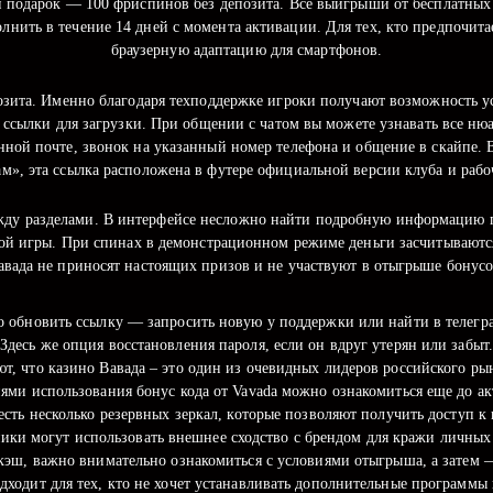
 подарок — 100 фриспинов без депозита. Все выигрыши от бесплатных 
нить в течение 14 дней с момента активации. Для тех, кто предпочитае
браузерную адаптацию для смартфонов.
озита. Именно благодаря техподдержке игроки получают возможность 
се ссылки для загрузки. При общении с чатом вы можете узнавать все н
нной почте, звонок на указанный номер телефона и общение в скайпе. 
ам», эта ссылка расположена в футере официальной версии клуба и рабоч
жду разделами. В интерфейсе несложно найти подробную информацию 
ой игры. При спинах в демонстрационном режиме деньги засчитываютс
авада не приносят настоящих призов и не участвуют в отыгрыше бонусо
 обновить ссылку — запросить новую у поддержки или найти в телегр
Здесь же опция восстановления пароля, если он вдруг утерян или забыт.
т, что казино Вавада – это один из очевидных лидеров российского ры
ями использования бонус кода от Vavada можно ознакомиться еще до а
a есть несколько резервных зеркал, которые позволяют получить доступ к
ки могут использовать внешнее сходство с брендом для кражи личных
кэш, важно внимательно ознакомиться с условиями отыгрыша, а затем 
дходит для тех, кто не хочет устанавливать дополнительные программы 