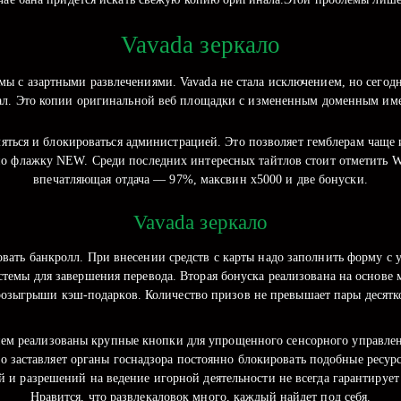
Vavada зеркало
мы с азартными развлечениями. Vavada не стала исключением, но сегод
ал. Это копии оригинальной веб площадки с измененным доменным им
яться и блокироваться администрацией. Это позволяет гемблерам чаще и
по флажку NEW. Среди последних интересных тайтлов стоит отметить W
впечатляющая отдача — 97%, максвин х5000 и две бонуски.
Vavada зеркало
вать банкролл. При внесении средств с карты надо заполнить форму с 
стемы для завершения перевода. Вторая бонуска реализована на основе
озыгрыши кэш-подарков. Количество призов не превышает пары десятк
нем реализованы крупные кнопки для упрощенного сенсорного управлен
о заставляет органы госнадзора постоянно блокировать подобные ресур
 и разрешений на ведение игорной деятельности не всегда гарантирует
Нравится, что развлекаловок много, каждый найдет под себя.