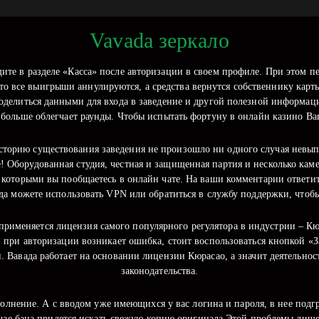
Vavada зеркало
е в разделе «Касса» после авторизации в своем профиле. При этом пе
 то все выигрыши аннулируются, а средства вернутся собственнику кар
оделиться данными для входа в заведение и другой полезной информацие
 больше облегчает раунды. Чтобы испытать фортуну в онлайн казино Вав
 историю существования заведения не произошло ни одного случая невы
Оборудованная студия, честная и защищенная партия и несколько камер
 которыми вы пообщаетесь в онлайн чате. На ваши комментарии ответит 
да можете использовать VPN или обратиться в службу поддержки, чтоб
применяется лицензия самого популярного регулятора в индустрии – К
и при авторизации возникает ошибка, стоит воспользоваться кнопкой «
. Вавада работает на основании лицензии Кюрасао, а значит деятельно
законодательства.
лнение. А с вводом уже имеющихся у вас логина и пароля, в нее подгру
лучае бана придется искать свежую копию оригинала.Этой проблемы лиш