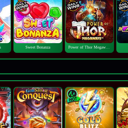
s
Sweet Bonanza
Power of Thor Megaways