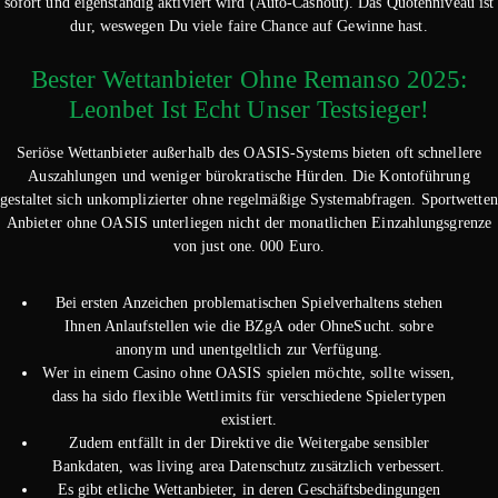
sofort und eigenständig aktiviert wird (Auto-Cashout). Das Quotenniveau ist
dur, weswegen Du viele faire Chance auf Gewinne hast.
Bester Wettanbieter Ohne Remanso 2025:
Leonbet Ist Echt Unser Testsieger!
Seriöse Wettanbieter außerhalb des OASIS-Systems bieten oft schnellere
Auszahlungen und weniger bürokratische Hürden. Die Kontoführung
gestaltet sich unkomplizierter ohne regelmäßige Systemabfragen. Sportwetten
Anbieter ohne OASIS unterliegen nicht der monatlichen Einzahlungsgrenze
von just one. 000 Euro.
Bei ersten Anzeichen problematischen Spielverhaltens stehen
Ihnen Anlaufstellen wie die BZgA oder OhneSucht. sobre
anonym und unentgeltlich zur Verfügung.
Wer in einem Casino ohne OASIS spielen möchte, sollte wissen,
dass ha sido flexible Wettlimits für verschiedene Spielertypen
existiert.
Zudem entfällt in der Direktive die Weitergabe sensibler
Bankdaten, was living area Datenschutz zusätzlich verbessert.
Es gibt etliche Wettanbieter, in deren Geschäftsbedingungen