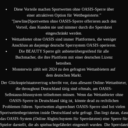
Diese Vorteile machen Sportwetten ohne OASIS-Sperre über
einer attraktiven Option für Wettbegeisterte.”
“[newline]Sportwetten ohne OASIS-Sperre offerieren auch den
Vorteil, dass Kunden nie und nimmer durch die Sperrdatei
eingeschränkt werden.
Wettanbieter ohne OASIS sind immer Plattformen, die weniger
Anschluss an dasjenige deutsche Sperrsystem OASIS operieren.
Die BEAUTY Sperre gilt anbieterübergreifend für alle
Buchmacher, die ihre Plattform mit einer deutschen Lizenz
betreiben.
Monsterwin zählt seit 2024 zu den gefragten Wettanbietern auf
dem deutschen Markt.
Der Glücksspielstaatsvertrag schreibt vor, dass allesamt Online-Wettanbieter,
die throughout Deutschland tätig sind oftmals, am OASIS-
Selbstausschlusssystem teilnehmen müssen. Wenn das Wettanbieter ohne
OASIS-Sperre in Deutschland tätig ist, könnte dead zu rechtlichen
Problemen führen. Sportwetten abgerechnet OASIS-Sperre sind bei vielen
Sportwettenbegeisterten inside Deutschland sehr gefragt. Das liegt daran, dass
das OASIS-System (Online Abgleichsystem für Sperrdateien) eine Sperre für
Spieler darstellt, die als spielsuchtgefährdet eingestuft wurden. Die Sperrdate