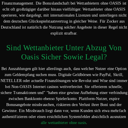
Finanzmanagement. Die Bonuslandschaft bei Wettanbietern ohne OASIS ist
echt oft großzügiger darüber hinaus vielfältiger. Wettanbieter ohne OASIS
operieren, wie dargelegt, mit internationalen Lizenzen und unterliegen nicht
dem deutschen Glücksspielstaatsvertrag in gleicher Weise. Für Zocker aus
Deutschland ist natürlich die Nutzung solcher Angebote in dieser Regel nicht
explizit strafbar.
Sind Wettanbieter Unter Abzug Von
Oasis Sicher Sowie Legal?
Bei Auszahlungen gilt hier allerdings auch, dass welcher Nutzer eine Option
zum Geldempfang suchen muss. Digitale Geldbörsen wie PayPal, Skrill,
NETELLER oder actuelle Finanzlösungen wie Revolut und Wise sind immer
bei Non-OASIS Internet casinos weitverbreitet. Sie offerieren schnelle,
sichere Transaktionen und” “haben eine gewisse Aufhebung einer verbindung
zwischen Bankkonto ebenso Spielerkonto. Plattform-Nutzer, expire
Bonusangebote missbrauchen, riskieren den Verlust ihrer Boni und der
Gewinne. Ein Missbrauch liegt dann vor, wenn Kunden sich etwa mehrfach
authentifizieren oder einen ersichtlichen Systemfehler absichtlich ausnutzen
alle wettanbieter ohne oasis
.