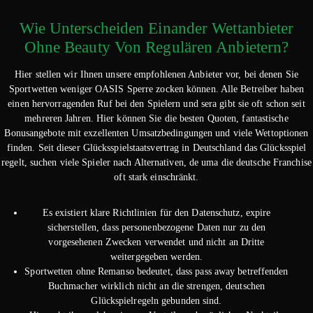
Wie Unterscheiden Einander Wettanbieter
Ohne Beauty Von Regulären Anbietern?
Hier stellen wir Ihnen unsere empfohlenen Anbieter vor, bei denen Sie
Sportwetten weniger OASIS Sperre zocken können. Alle Betreiber haben
einen hervorragenden Ruf bei den Spielern und sera gibt sie oft schon seit
mehreren Jahren. Hier können Sie die besten Quoten, fantastische
Bonusangebote mit exzellenten Umsatzbedingungen und viele Wettoptionen
finden. Seit dieser Glücksspielstaatsvertrag in Deutschland das Glücksspiel
regelt, suchen viele Spieler nach Alternativen, de uma die deutsche Franchise
oft stark einschränkt.
Es existiert klare Richtlinien für den Datenschutz, expire
sicherstellen, dass personenbezogene Daten nur zu den
vorgesehenen Zwecken verwendet und nicht an Dritte
weitergegeben werden.
Sportwetten ohne Remanso bedeutet, dass pass away betreffenden
Buchmacher wirklich nicht an die strengen, deutschen
Glückspielregeln gebunden sind.