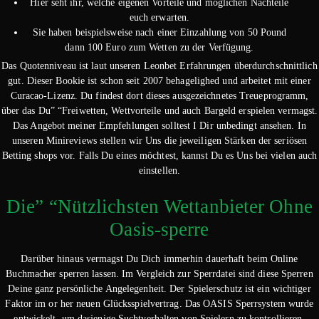
Hier seht ihr, welche eigenen Vorteile und möglichen Nachteile
euch erwarten.
Sie haben beispielsweise nach einer Einzahlung von 50 Pound
dann 100 Euro zum Wetten zu der Verfügung.
Das Quotenniveau ist laut unseren Leonbet Erfahrungen überdurchschnittlich
gut. Dieser Bookie ist schon seit 2007 behagelighed und arbeitet mit einer
Curacao-Lizenz. Du findest dort dieses ausgezeichnetes Treueprogramm,
über das Du” “Freiwetten, Wettvorteile und auch Bargeld erspielen vermagst.
Das Angebot meiner Empfehlungen solltest I Dir unbedingt ansehen. In
unseren Minireviews stellen wir Uns die jeweiligen Stärken der seriösen
Betting shops vor. Falls Du eines möchtest, kannst Du es Uns bei vielen auch
einstellen.
Die” “Nützlichsten Wettanbieter Ohne
Oasis-sperre
Darüber hinaus vermagst Du Dich immerhin dauerhaft beim Online
Buchmacher sperren lassen. Im Vergleich zur Sperrdatei sind diese Sperren
Deine ganz persönliche Angelegenheit. Der Spielerschutz ist ein wichtiger
Faktor im or her neuen Glücksspielvertrag. Das OASIS Sperrsystem wurde
entwickelt, um dasjenige Suchtverhalten von Spielern zu kontrollieren.