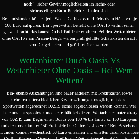
noch” “sicher Gewinnmöglichkeiten im sechs- oder
siebenstelligen Euro-Bereich zu finden sind.
Bestandskunden können jede Woche Cashbacks und Reloads in Höhe von je
500 Euro aufspüren. Ein Sportwetten Benefit ohne OASIS within seiner
ganzen Pracht, das kannst Du bei FatPirate erfahren. Bei den Wettanbieter
ohne OASIS i am Piraten-Design warten prall gefüllte Schatzkisten darauf,
von Dir gefunden und geöffnet über werden.
Wettanbieter Durch Oasis Vs
Wettanbieter Ohne Oasis – Bei Wem
Wetten?
Ein- ebenso Auszahlungen sind bauer anderem mit Kreditkarten sowie
mehreren unterschiedlichen Kryptowährungen möglich, mit denen
Sportwetten abgerechnet OASIS sicher abgeschlossen werden können. Wer
das einmal ausprobieren möchte, erhält bei diesem Wettanbieter unter abzug
von OASIS zum Begin einen Bonus von 100 % bis hin zu zu 150 European
und dazu noch immer 150 Freispiele im Online-Casino von 1Bet. Bestehende
Kunden können wöchentlich 50 Euro einzahlen und erhalten dafür kostenlose
On-line Wetten im Wert von fünf Euro. Wettanbieter ohne BEAUTY und