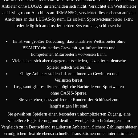
Anbieter ohne LUGAS unterscheiden sich nicht. Verzichtet ein Wettanbieter
auf living room Anschluss an REMANSO, verzichtet dieser ebenso auf den
Anschluss an das LUGAS-System. Es ist kein Sportwettenanbieter aktiv,
jeder lediglich an eins der beiden Systeme angeschlossen ist.
Es ist von größter Bedeutung, dass attraktive Wettanbieter ohne
BEAUTY ein starkes Crew mit gut informierten und
kompetenten Mitarbeitern vorweisen kann.
Viele haben sich aber dagegen entschieden, akzeptieren deutsche
Spieler jedoch weiterhin.
Einige Anbieter stellen Informationen zu Gewinnen und
Verlusten bereit.
Insgesamt gibt es diverse mögliche Nachteile von Sportwetten
ohne OASIS-Sperre.
Sie verstehen, dass zufriedene Kunden der Schlüssel zum
langfristigen Hit sind.
Sie gewähren Spielern einen besonders unkomplizierten Zugang, eine
schnellere Registrierung und deutlich weniger Einschränkungen – im
Vergleich zu in Deutschland regulierten Anbietern. Sichere Zahlungsanbieter
ermöglichen flexible ebenso schnelle Transaktionen unter internationalen