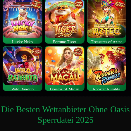
Lucky Neko
Fortune Tiger
Treasures of Aztec
Wild Bandito
Dreams of Macau
Rooster Rumble
Die Besten Wettanbieter Ohne Oasis
Sperrdatei 2025