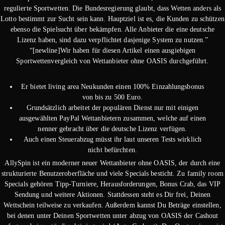
regulierte Sportwetten. Die Bundesregierung glaubt, dass Wetten anders als
Lotto bestimmt zur Sucht sein kann. Hauptziel ist es, die Kunden zu schützen
ebenso die Spielsucht über bekämpfen. Alle Anbieter die eine deutsche
Lizenz haben, sind dazu verpflichtet dasjenige System zu nutzen.”
“[newline]Wir haben für diesen Artikel einen ausgiebigen
Sportwettenvergleich von Wettanbieter ohne OASIS durchgeführt.
Er bietet living area Neukunden einen 100% Einzahlungsbonus
von bis zu 500 Euro.
Grundsätzlich arbeitet der populären Dienst nur mit einigen
ausgewählten PayPal Wettanbietern zusammen, welche auf einen
nenner gebracht über die deutsche Lizenz verfügen.
Auch einen Steuerabzug müsst ihr laut unseren Tests wirklich
nicht befürchten.
AllySpin ist ein moderner neuer Wettanbieter ohne OASIS, der durch eine
strukturierte Benutzeroberfläche und viele Specials besticht. Zu family room
Specials gehören Tipp-Turniere, Herausforderungen, Bonus Crab, das VIP
Sendung und weitere Aktionen. Stattdessen steht es Dir frei, Deinen
Wettschein teilweise zu verkaufen. Außerdem kannst Du Beträge einstellen,
bei denen unter Deinen Sportwetten unter abzug von OASIS der Cashout