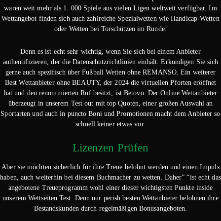
waren weit mehr als 1. 000 Spiele aus vielen Ligen weltweit verfügbar. Im
Wettangebot finden sich auch zahlreiche Spezialwetten wie Handicap-Wetten
oder Wetten bei Torschützen im Runde.
Denn es ist echt sehr wichtig, wenn Sie sich bei einem Anbieter
authentifizieren, der die Datenschutzrichtlinien einhält. Erkundigen Sie sich
gerne auch spezifisch über Fußball Wetten ohne REMANSO. Ein weiterer
Best Wettanbieter ohne BEAUTY, der 2024 die virtuellen Pforten eröffnet
hat und den renommierten Ruf besitzt, ist Betovo. Der Online Wettanbieter
überzeugt in unserem Test out mit top Quoten, einer großen Auswahl an
Sportarten und auch in puncto Boni und Promotionen macht dem Anbieter so
schnell keiner etwas vor.
Lizenzen Prüfen
Aber sie möchten sicherlich für ihre Treue belohnt werden und einen Impuls
haben, auch weiterhin bei diesem Buchmacher zu wetten. Daher” “ist echt das
angebotene Treueprogramm wohl einer dieser wichtigsten Punkte inside
unserem Wettseiten Test. Denn nur perish besten Wettanbieter belohnen ihre
Bestandskunden durch regelmäßigen Bonusangeboten.